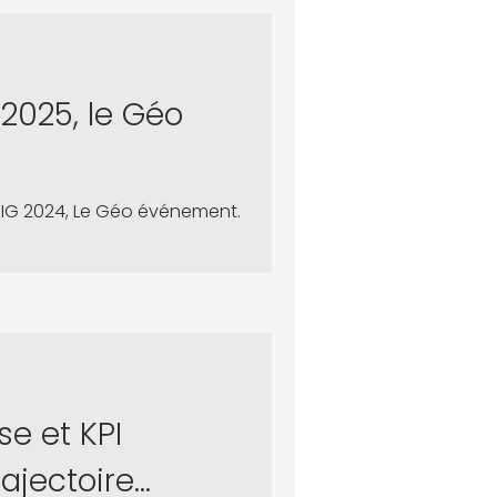
e succès de votre stratégie
ées fiables, centralisées
2025, le Géo
 SIG 2024, Le Géo événement.
e et KPI
rajectoire