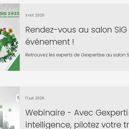
dans une connaissance à 360° de vos actifs. L
de transition énergétique repose sur des donn
3 oct. 2025
Rendez-vous au salon SIG 
événement !
Retrouvez les experts de Gexpertise au salon
17 juil. 2025
Webinaire - Avec Gexpertis
intelligence, pilotez votre t