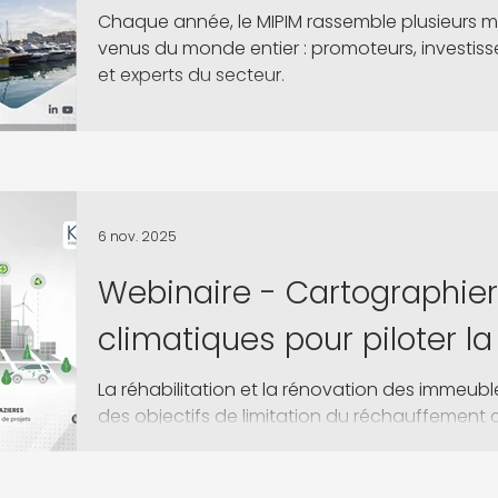
Chaque année, le MIPIM rassemble plusieurs mil
venus du monde entier : promoteurs, investisseu
et experts du secteur.
6 nov. 2025
Webinaire - Cartographier
climatiques pour piloter 
environnementale de votr
La réhabilitation et la rénovation des immeub
des objectifs de limitation du réchauffement
anticiper les risques climatiques et prendre l
d’investissement ? Comment piloter efficacem
complexes et progresser vers la neutralité ca