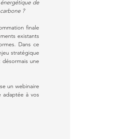
 énergétique de 
 carbone ?
ommation finale 
iments existants 
ormes. Dans ce 
eu stratégique 
t désormais une 
se un webinaire 
e adaptée à vos 