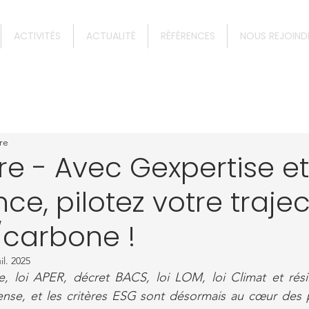
ACTIVITÉS
ACTUALITÉ
RÉFÉRENCES
NOUS REJOIND
re
e - Avec Gexpertise et
nce, pilotez votre traje
/carbone !
uil. 2025
re, loi APER, décret BACS, loi LOM, loi Climat et résil
ense, et les critères ESG sont désormais au cœur des p