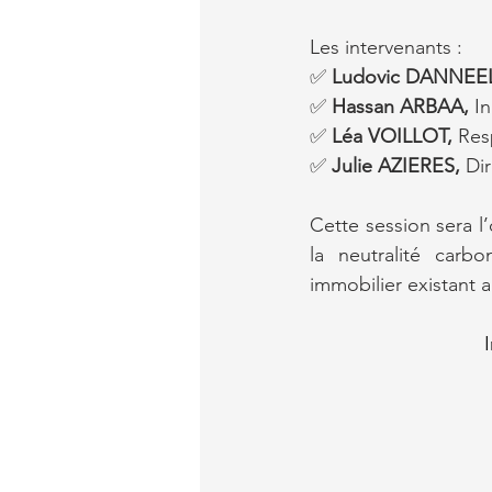
Les intervenants :
✅ 
Ludovic DANNEE
✅ 
Hassan ARBAA,
 I
✅ 
Léa VOILLOT, 
Res
✅ 
Julie AZIERES,
 Di
Cette session sera l’
la neutralité carb
immobilier existant 