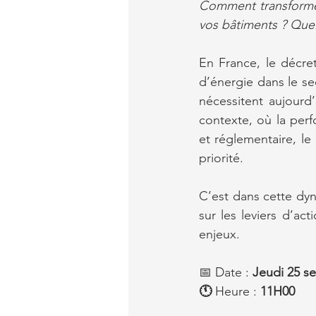
Comment transformer 
vos bâtiments ? Quel
En France, le décre
d’énergie dans le sec
nécessitent aujourd
contexte, où la per
et réglementaire, l
priorité.
C’est dans cette dyn
sur les leviers d’ac
enjeux.  
📅 Date :
 Jeudi 25 s
🕚 
Heure :
 11H00