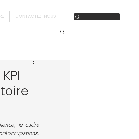
RE
CONTACTEZ-NOUS
 KPI
ctoire
ience, le cadre 
réoccupations. 