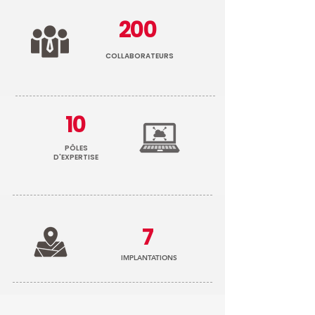
environnementales,
énergétiques et
200
économiques toujours plus
strictes. Un enjeu central : la
maî
COLLABORATEURS
10
PÔLES
D'EXPERTISE
7
IMPLANTATIONS