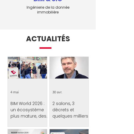
Ingénierie de la donnée
immobilière
ACTUALITÉS
4 mai
30 avr.
BIM World 2026 :
2 salons, 3
un écosystème
décrets et
plus mature, des
quelques milliers
synergies à
de pas…
Les 1er et 2 avril derniers,
2 salons, 3 décrets et
construire
Gexpertise était présente à
quelques milliers de pas…
BIM World, rendez‑vous