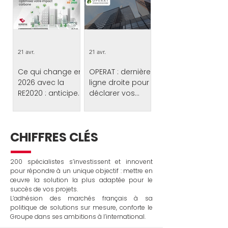
majeur des acteurs du BIM,
de la data et de l’innovation
appliquée aux métiers de
l’immobilier, de la
construction et de
l’aménagement.
21 avr.
21 avr.
Ce qui change en
OPERAT : dernière
2026 avec la
ligne droite pour
RE2020 : anticiper
déclarer vos
dès la conception
consommations
Le durcissement progressif
La plateforme OPERAT est
des projets
énergétiques de
des exigences de la RE2020
ouverte jusqu’au 30
en 2026 marque une
septembre 2026 pour
2025 !
nouvelle étape majeure
déclarer vos consommations
CHIFFRES CLÉS
pour le secteur de la
énergétiques de l'an
construction. L’impact
dernier. Ne manquez pas
carbone devient désormais
cette échéance cruciale du
200 spécialistes s’investissent et innovent
un indicateur central dans la
décret tertiaire !
conception et la réussite des
pour répondre à un unique objectif :
mettre en
projets immobiliers. Dans ce
œuvre
la solution la plus adaptée pour le
contexte, les acteurs du
succès de vos projets.
bâtiment doivent repenser
L’adhésion des marchés
français à sa
en profondeur leurs
politique de solutions sur mesure, conforte le
méthodes de conception
afin de répondre à des
Groupe
dans ses ambitions à l’international.
exigences