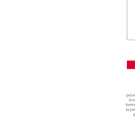
pour
à c
formu
la pr