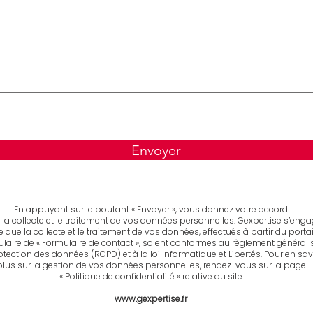
Envoyer
En appuyant sur le boutant « Envoyer », vous donnez votre accord
 la collecte et le traitement de vos données personnelles. Gexpertise s’eng
e que la collecte et le traitement de vos données, effectués à partir du portai
laire de « Formulaire de contact », soient conformes au règlement général 
otection des données (RGPD) et à la loi Informatique et Libertés. Pour en sav
plus sur la gestion de vos données personnelles, rendez-vous sur la page
« Politique de confidentialité » relative au site
www.gexpertise.fr