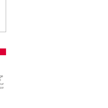
age
l
sur
oir