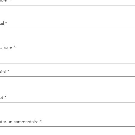
nom
ail
éphone
iété
et
uter un commentaire