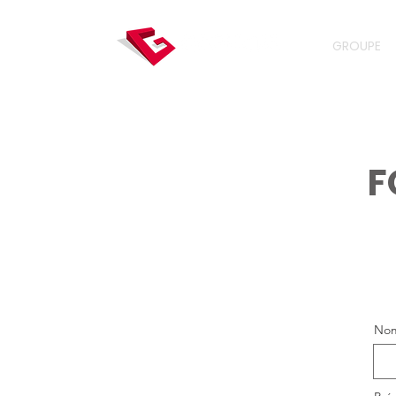
GROUPE
F
No