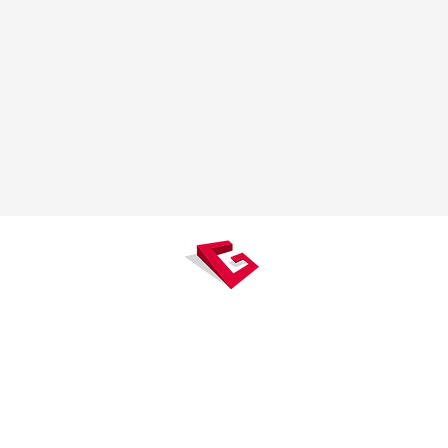
Gexpertise, véritable carrefour
mesure, concentre des expertises 
à la topographie, la construct
l’immobilier, et accompagne ses 
tout au long du cycle de vie du bâti