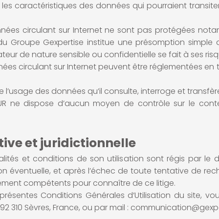
 les caractéristiques des données qui pourraient transiter
données circulant sur Internet ne sont pas protégées n
du Groupe Gexpertise institue une présomption simple 
ateur de nature sensible ou confidentielle se fait à ses risqu
onnées circulant sur Internet peuvent être réglementées e
de l’usage des données qu’il consulte, interroge et transfère
ITEUR ne dispose d’aucun moyen de contrôle sur le cont
ve et juridictionnelle
ités et conditions de son utilisation sont régis par le dr
ion éventuelle, et après l’échec de toute tentative de rec
vement compétents pour connaître de ce litige.
présentes Conditions Générales d’Utilisation du site, vo
- 92 310 Sèvres, France, ou par mail : communication@gexpe