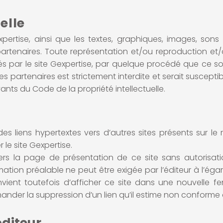
elle
xpertise, ainsi que les textes, graphiques, images, son
partenaires. Toute représentation et/ou reproduction et/o
 par le site Gexpertise, par quelque procédé que ce soit
es partenaires est strictement interdite et serait suscept
vants du Code de la propriété intellectuelle.
es liens hypertextes vers d’autres sites présents sur le r
 le site Gexpertise.
 vers la page de présentation de ce site sans autorisat
ion préalable ne peut être exigée par l’éditeur à l’égard
l convient toutefois d’afficher ce site dans une nouvelle
mander la suppression d’un lien qu’il estime non conforme à
éditeur