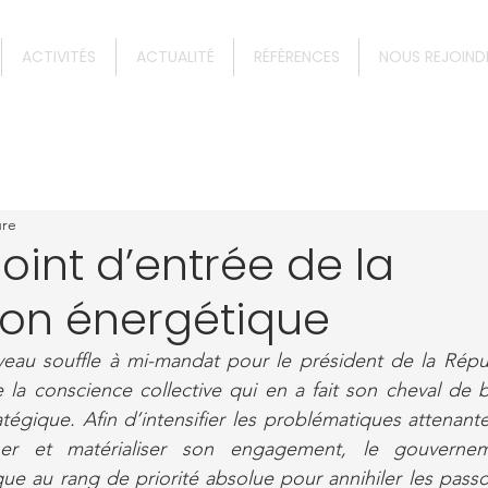
ACTIVITÉS
ACTUALITÉ
RÉFÉRENCES
NOUS REJOIND
ure
point d’entrée de la
ion énergétique
veau souffle à mi-mandat pour le président de la Répub
 la conscience collective qui en a fait son cheval de bat
égique. Afin d’intensifier les problématiques attenantes
rner et matérialiser son engagement, le gouvernem
ue au rang de priorité absolue pour annihiler les passo