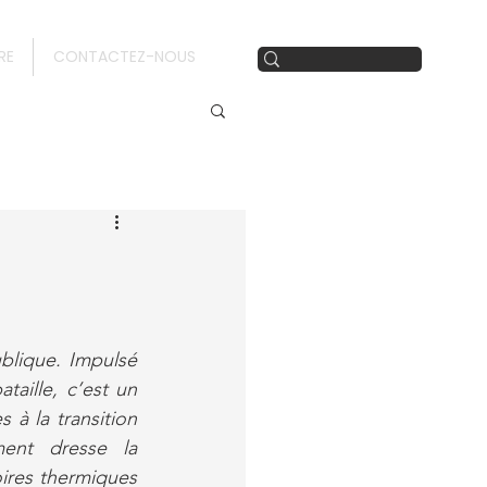
RE
CONTACTEZ-NOUS
lique. Impulsé 
aille, c’est un 
 à la transition 
ent dresse la 
ires thermiques 