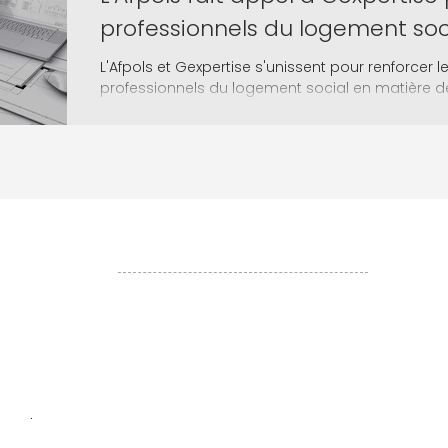
professionnels du logement soc
L'Afpols et Gexpertise s'unissent pour renforce
professionnels du logement social en matière d
Liens utiles
RÉFÉRENCES
 de la
ACTUALITÉS
dédiées
ion et
ESPACE CLIENT
clients
CARRIÈRE
ment.
.