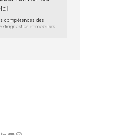
ial
r les compétences des
e diagnostics immobiliers
Contactez-nous
6 rue de Wolfenbüttel
92310 SÈVRES
Téléphone : +33 (0)1 46 26 14 23
Email : contact
@gexpertise.fr