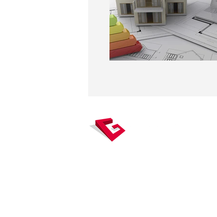
Gexpertise, véritable carrefour
mesure, concentre des expertises 
à la topographie, la construct
l’immobilier, et accompagne ses 
tout au long du cycle de vie du bâti