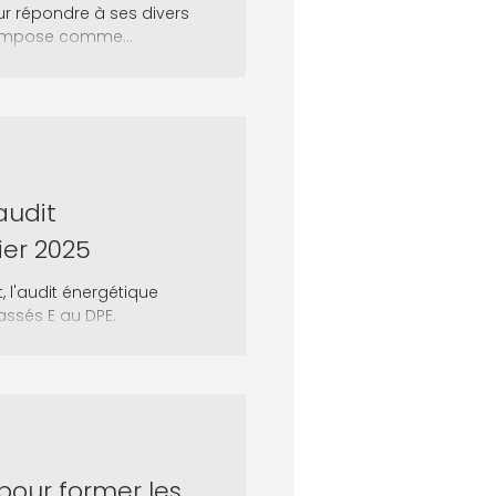
ur répondre à ses divers
s'impose comme...
audit
ier 2025
, l'audit énergétique
assés E au DPE.
 pour former les