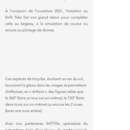
À l’occasion de l’ouverture 2021, l’initiation au 
Drift Trike fait son grand retour pour compléter 
celle au Segway, à la simulation de course ou 
encore au pilotage de drones.
Ces espèces de tricycles, évoluant au ras du sol, 
favorisent la glisse dans les virages et permettent 
d’effectuer, en « driftant », des figures telles que 
le 360° (faire un tour sur soi-même), le 720° (faire 
deux tours sur soi-même) ou encore les 2 roues 
(lever une roue arrière).
Avec nos partenaires 
BATI’life
, spécialiste du 
networking doté d’un réseau de professionnels 