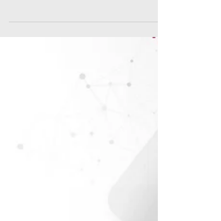
chaque document trouve sa place, où
chaque information est qualifiée et où
l’ensemble se visualise en un clic… C’est
précisément ce que permet la solution Atlas
Patrimonial de Gexpertise, en redonnant du
sens et de la cohérence aux données de
votre patrimoine immobilier. Cette solution,
développée par le Département BIM & SIG,
transforme vos archives en une base
documentaire claire, qualifiée et
cartographiée. Pensée pour les acteurs qui
g