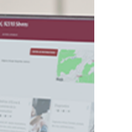
rénovation des immeubles existants sont au
cœur des objectifs de limitation du
réchauffement climatique. Gexpertise a
organisé un webinaire dédié à ces enjeux le
jeudi 27 novembre à 11h