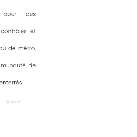
s pour des
 contrôles et
ou de métro,
ommunauté de
 enterrés
Suivant
Contactez-nous