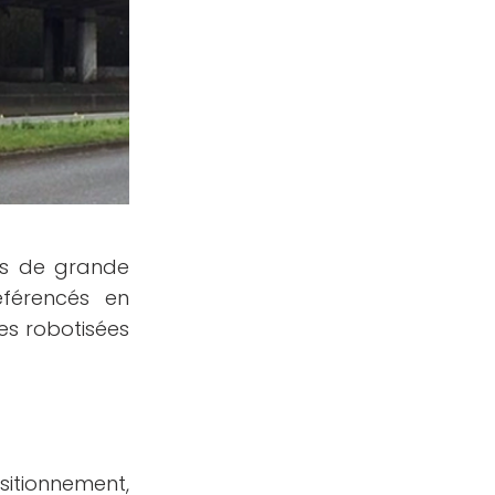
ues de grande
éférencés en
es robotisées
sitionnement,