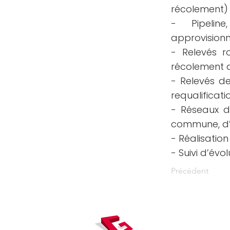
récolement)
- Pipeli
approvision
- Relevés ro
récolement 
- Relevés d
requalificat
- Réseaux d
commune, d’
- Réalisatio
- Suivi d’évo
Précédent