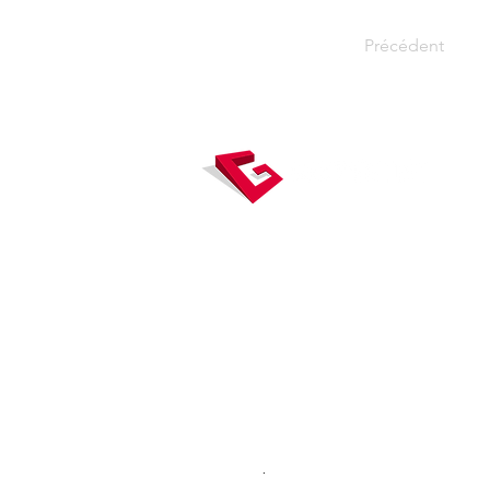
Précédent
Gexpertise, véritable carrefour
mesure, concentre des expertises 
à la topographie, la construct
l’immobilier, et accompagne ses 
tout au long du cycle de vie du bâti
© 2015 - 2025 Gexpertise - Tous droit
réservés
.