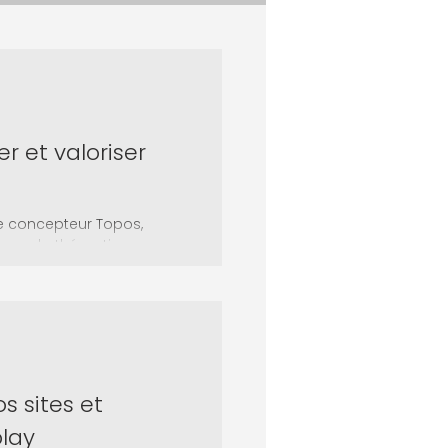
r et valoriser
e concepteur Topos,
e sur la thématique...
s sites et
play