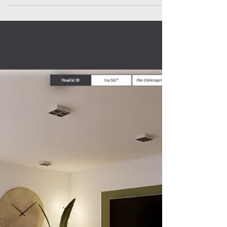
A la découverte de la
solution SMATI
Gexpertise a le plaisir de vous présenter
SMATI, solution de notre partenaire
HXPERIENCE ! SMATI est la 1ère solution
multifonctionnelle ...