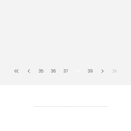
35
36
37
38
39
Liens utiles
RÉFÉRENCES
 de la
ACTUALITÉS
dédiées