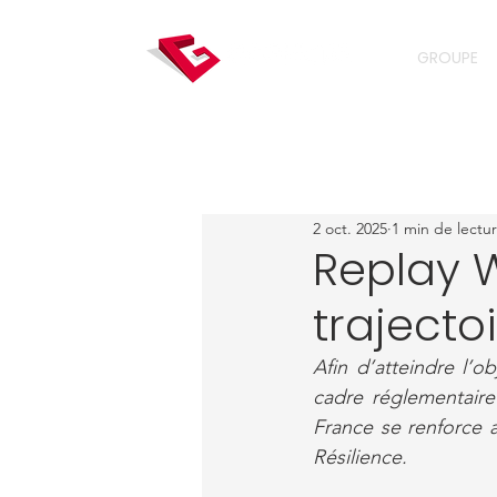
GROUPE
2 oct. 2025
1 min de lectu
Replay W
trajecto
Afin d’atteindre l’o
cadre réglementaire
France se renforce a
Résilience.