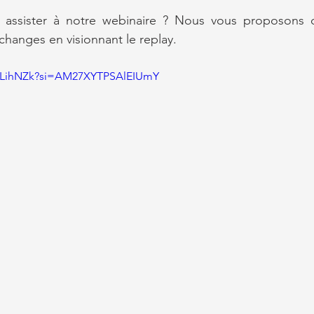
assister à notre webinaire ? Nous vous proposons de
échanges en visionnant le replay.
LRLihNZk?si=AM27XYTPSAlEIUmY